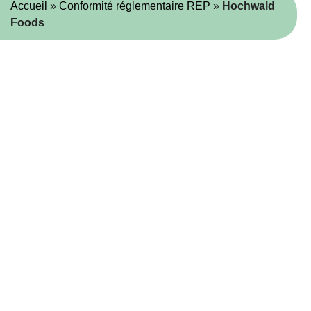
Accueil
»
Conformité réglementaire REP
»
Hochwald
Foods